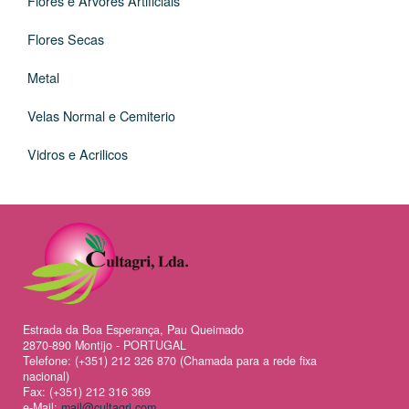
Flores e Arvores Artificiais
Flores Secas
Metal
Velas Normal e Cemiterio
Vidros e Acrilicos
Estrada da Boa Esperança, Pau Queimado
2870-890 Montijo - PORTUGAL
Telefone: (+351) 212 326 870 (Chamada para a rede fixa
nacional)
Fax: (+351) 212 316 369
e-Mail:
mail@cultagri.com