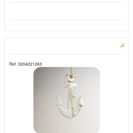
Ref. 3204221263