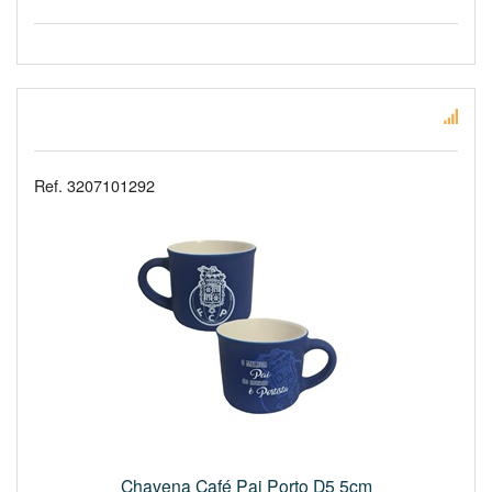
Ref. 3207101292
Chavena Café Pai Porto D5 5cm