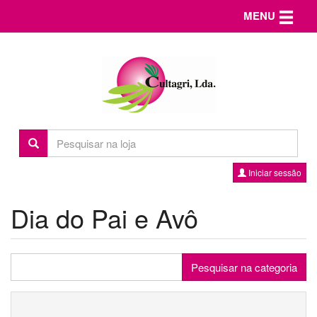
Toggle n
MENU
Iniciar sessão
Dia do Pai e Avô
Pesquisar na categoria