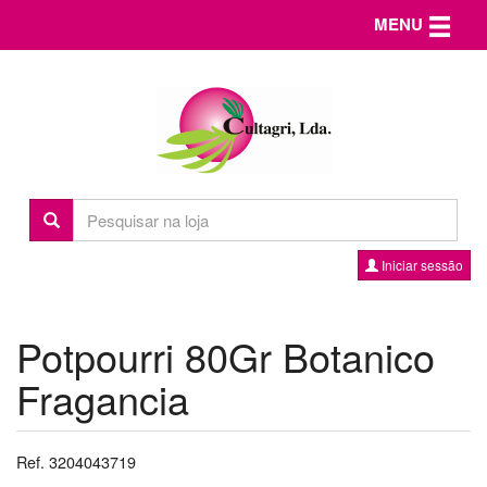
Toggle n
MENU
Iniciar sessão
Potpourri 80Gr Botanico
Fragancia
Ref. 3204043719