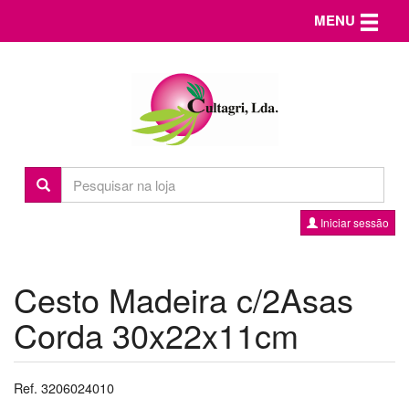
Toggle n
MENU
Iniciar sessão
Cesto Madeira c/2Asas
Corda 30x22x11cm
Ref. 3206024010