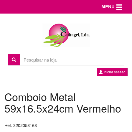
Toggle n
MENU
Iniciar sessão
Comboio Metal
59x16.5x24cm Vermelho
Ref. 3202058168