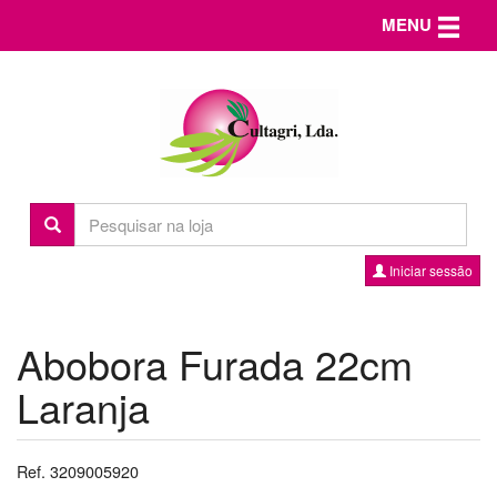
Toggle n
MENU
Iniciar sessão
Abobora Furada 22cm
Laranja
Ref. 3209005920