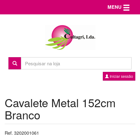
Toggle n
MENU
Iniciar sessão
Cavalete Metal 152cm
Branco
Ref. 3202001061